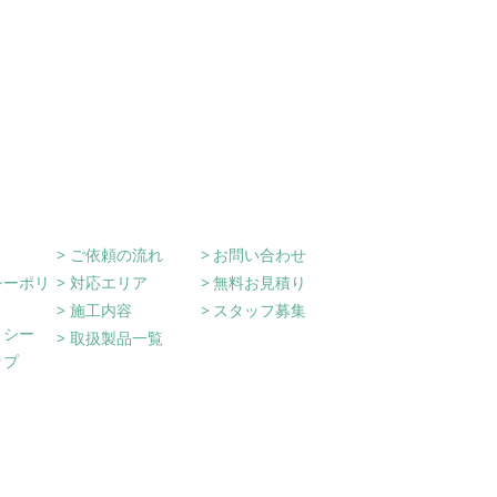
on
ご依頼の流れ
お問い合わせ
シーポリ
対応エリア
無料お見積り
施工内容
スタッフ募集
リシー
取扱製品一覧
ップ