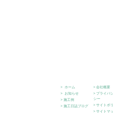
Site Navigati
ホーム
会社概要
お知らせ
プライバ
シー
施工例
サイトポ
施工日誌ブログ
サイトマ