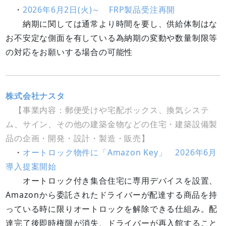
・
2026年6月2日(火)～ FRP製品受注再開
納期に関しては通常より時間を要し、供給体制はな
お不安定な側面を有している為納期の変動や数量制限等
の対応をお願いする場合の可能性
株式会社ナスタ
【事業内容：郵便受けや宅配ボックス、換気システ
ム、サイン、その他の建築金物などの住宅・建築設備製
品の企画・開発・設計・製造・販売】
・
オートロック物件に「Amazon Key」 2026年6月
導入提案開始
オートロック付き集合住宅に専用デバイスを設置、
Amazonから委託されたドライバーが配達する商品を持
っている時に限りオートロックを解除できる仕組み。配
達完了後即時権限が消失、ドライバーが再入館すること