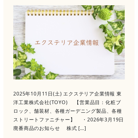
2025年10月11日(土) エクステリア企業情報 東
洋工業株式会社(TOYO) 【営業品目：化粧ブ
ロック、舗装材、各種ガーデニング製品、各種
ストリートファニチャー】 ・2026年3月19日
廃番商品のお知らせ 株式 […]