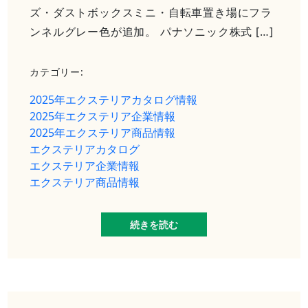
ズ・ダストボックスミニ・自転車置き場にフラ
ンネルグレー色が追加。 パナソニック株式 […]
カテゴリー:
2025年エクステリアカタログ情報
2025年エクステリア企業情報
2025年エクステリア商品情報
エクステリアカタログ
エクステリア企業情報
エクステリア商品情報
続きを読む