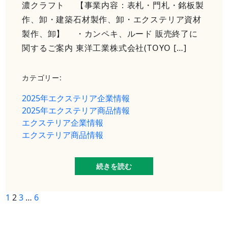
濃クラフト 【事業内容：表札・門札・銘板製
作、卸・建築石材製作、卸・エクステリア資材
製作、卸】 ・カンペキ、ルード 販売終了に
関するご案内 東洋工業株式会社(TOYO […]
カテゴリー:
2025年エクステリア企業情報
2025年エクステリア商品情報
エクステリア企業情報
エクステリア商品情報
続きを読む
1
2
3
…
6