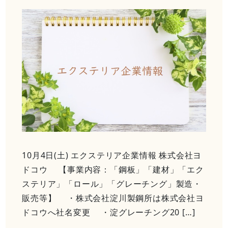
10月4日(土) エクステリア企業情報 株式会社ヨ
ドコウ 【事業内容：「鋼板」「建材」「エク
ステリア」「ロール」「グレーチング」製造・
販売等】 ・株式会社淀川製鋼所は株式会社ヨ
ドコウへ社名変更 ・淀グレーチング20 […]