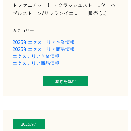
トファニチャー】 ・クラッシュストーンV・バ
ブルストーン/サフランイエロー 販売 […]
カテゴリー:
2025年エクステリア企業情報
2025年エクステリア商品情報
エクステリア企業情報
エクステリア商品情報
続きを読む
2025.9.1