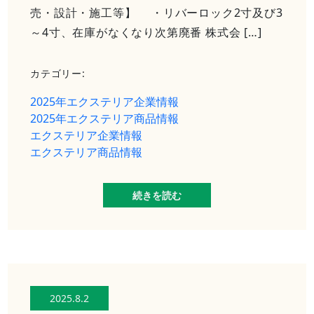
売・設計・施工等】 ・リバーロック2寸及び3
～4寸、在庫がなくなり次第廃番 株式会 […]
カテゴリー:
2025年エクステリア企業情報
2025年エクステリア商品情報
エクステリア企業情報
エクステリア商品情報
続きを読む
2025.8.2