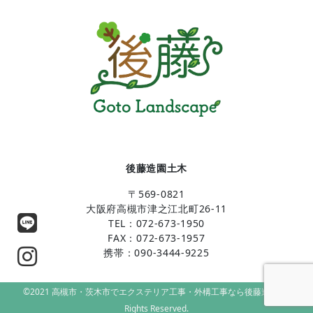
後藤造園土木
〒569-0821
大阪府高槻市津之江北町26-11
TEL：072-673-1950
FAX：072-673-1957
携帯：090-3444-9225
©2021 高槻市・茨木市でエクステリア工事・外構工事なら後藤造園土木 All
Rights Reserved.