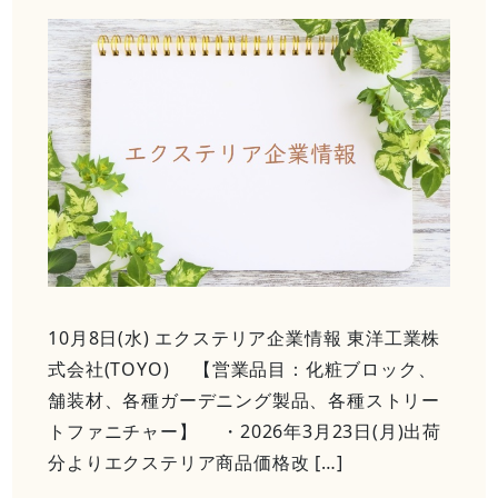
10月8日(水) エクステリア企業情報 東洋工業株
式会社(TOYO) 【営業品目：化粧ブロック、
舗装材、各種ガーデニング製品、各種ストリー
トファニチャー】 ・2026年3月23日(月)出荷
分よりエクステリア商品価格改 […]