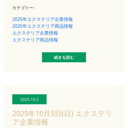
カテゴリー:
2025年エクステリア企業情報
2025年エクステリア商品情報
エクステリア企業情報
エクステリア商品情報
続きを読む
2025.10.5
2025年10月5日(日) エクステリ
ア企業情報