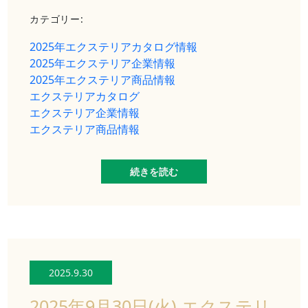
カテゴリー:
2025年エクステリアカタログ情報
2025年エクステリア企業情報
2025年エクステリア商品情報
エクステリアカタログ
エクステリア企業情報
エクステリア商品情報
続きを読む
2025.9.30
2025年9月30日(火) エクステリ