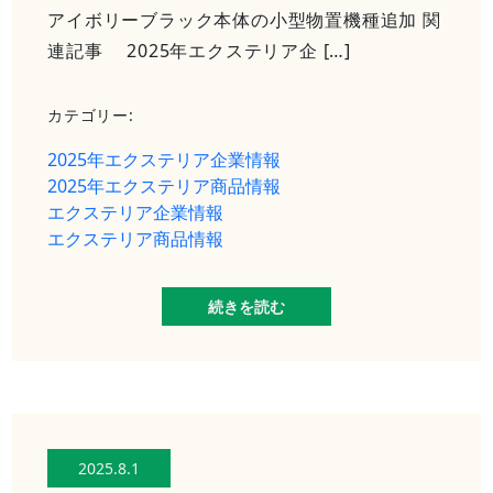
アイボリーブラック本体の小型物置機種追加 関
連記事 2025年エクステリア企 […]
カテゴリー:
2025年エクステリア企業情報
2025年エクステリア商品情報
エクステリア企業情報
エクステリア商品情報
続きを読む
2025.8.1